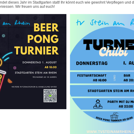
findet dieses Jahr im Stadtgarten statt! Ihr könnt euch wie gewohnt Verpflegen und 
niessen. Wir freuen uns auf euch!