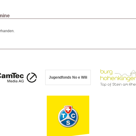
mine
rhanden.
Jugendfonds No e Wili