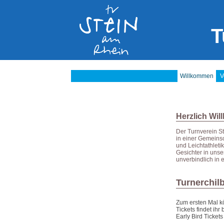
T
Willkommen
V
Herzlich Wi
Der Turnverein S
in einer Gemeinsc
und Leichtathleti
Gesichter in uns
unverbindlich in 
Turnerchil
Zum ersten Mal k
Tickets findet ihr
Early Bird Ticke