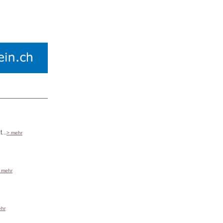
...
> mehr
 mehr
ehr