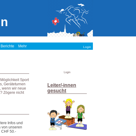
in
 Berichte
Mehr
Login
Login
Möglichkeit Sport
ss, Geräteturnen
Leiter/-innen
s, wenn wir neue
gesucht
? Zögere nicht
tere Infos und
es von unseren
n CHF 50.-