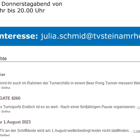
hte
ier
nnt ihr euch im Rahmen der Turnerchilbi in einem Beer Pong Turnier messen! Weit
r Selina
 GATE 8260
 Turnsports Endlich ist es so weit - Nach einer fünfjährigen Pause organisieren...
>
r Selina
r 1.August 2023
V an der Schifflände wird am 1.August wetterbedingt leider nicht stattfinden. ...
> m
Raffael