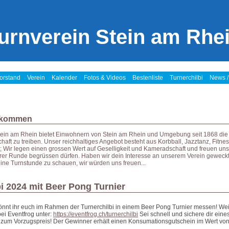
urnverein Stein am Rhe
orstand
Verein
Kalender
Fotos & Videos
Bestenliste
Turnerchilbi
News /
llkommen
tein am Rhein bietet Einwohnern von Stein am Rhein und Umgebung seit 1868 die 
haft zu treiben. Unser reichhaltiges Angebot besteht aus Korbball, Jazztanz, Fitne
k; Wir legen einen grossen Wert auf Geselligkeit und Kameradschaft und freuen un
erer Runde begrüssen dürfen. Haben wir dein Interesse an unserem Verein geweckt
eine Turnstunde zu schauen, wir würden uns freuen...
bi 2024 mit Beer Pong Turnier
önnt ihr euch im Rahmen der Turnerchilbi in einem Beer Pong Turnier messen! Wei
 bei Eventfrog unter:
https://eventfrog.ch/turnerchilbi
Sei schnell und sichere dir ein
ts zum Vorzugspreis! Der Gewinner erhält einen Konsumationsgutschein im Wert vo