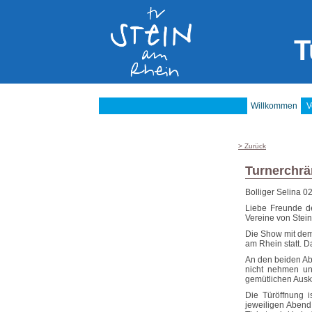
T
Willkommen
V
> Zurück
Turnerchrä
Bolliger Selina
02
Liebe Freunde de
Vereine von Stein
Die Show mit dem
am Rhein statt. 
An den beiden Ab
nicht nehmen un
gemütlichen Ausk
Die Türöffnung 
jeweiligen Abend