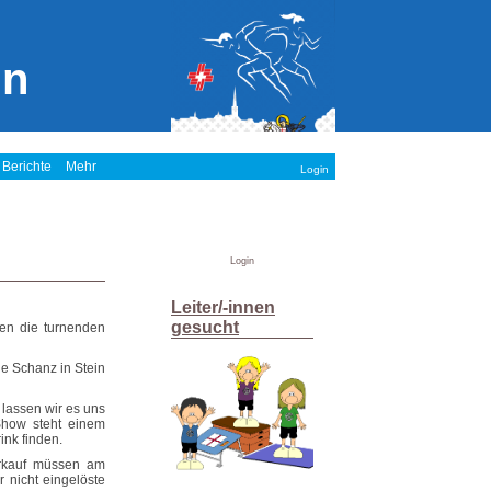
in
 Berichte
Mehr
Login
Login
Leiter/-innen
gesucht
ren die turnenden
e Schanz in Stein
lassen wir es uns
Show steht einem
nk finden.
erkauf müssen am
 nicht eingelöste