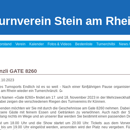
urnverein Stein am Rhe
orstand
Verein
Kalender
Fotos & Videos
Bestenliste
Turnerchilbi
News /
nzli GATE 8260
.10.2023
s Turnsports Endlich ist es so weit - Nach einer fünfjährigen Pause organisie
 am Rhein wieder ein Turnerchränzli. 🥳
 Namen «Gate 8260» findet am 17. und 18. November 2023 in der Mehrzweckhall
Dabei zeigen die verschiedenen Riegen des Turnvereins ihr Können.
enden möchten wir Sie mit durch die Geschehnisse am Gate 8260 nehmen. Dabei 
sere Gäste mit feinem Essen und Getränken zu verwöhnen. Auch nach der 
lang nichts im Wege und an unserer Bar werden Sie bestimmt einen passenden Dri
ist um 18.00 Uhr und die Show startet um 20.00 Uhr. Tickets aus dem Vorv
 bis um 19.00 Uhr eingelöst werden, ansonsten wird der Platz neu vergeben. Für