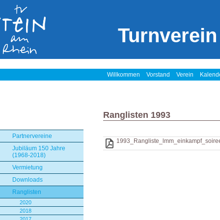
Turnverein
Willkommen
Vorstand
Verein
Kalend
Ranglisten 1993
Partnervereine
1993_Rangliste_lmm_einkampf_soiree
Jubiläum 150 Jahre
(1968-2018)
Vermietung
Downloads
Ranglisten
2020
2018
2017