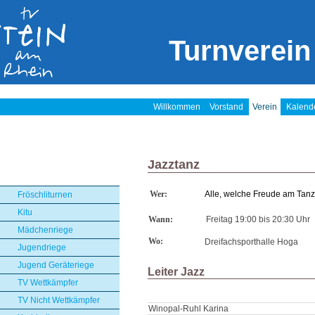
Turnverein
Willkommen
Vorstand
Verein
Kalend
Jazztanz
Wer:
Alle, welche Freude am Tan
Fröschliturnen
Kitu
Wann:
Freitag 19:00 bis 20:30 Uhr
Mädchenriege
Wo:
Dreifachsporthalle Hoga
Jugendriege
Jugend Geräteriege
Leiter Jazz
TV Wettkämpfer
TV Nicht Wettkämpfer
Winopal-Ruhl Karina