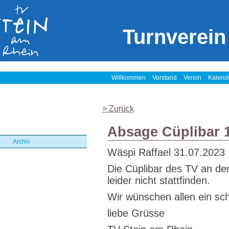
Turnverein
Willkommen
Vorstand
Verein
Kalend
> Zurück
Absage Cüplibar 
Archiv
Wäspi Raffael
31.07.2023
Die Cüplibar des TV an der
leider nicht stattfinden.
Wir wünschen allen ein sc
liebe Grüsse