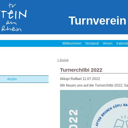
Turnverein
Willkommen
Vorstand
Verein
Kalend
> Zurück
Turnerchilbi 2022
Wäspi Raffael
11.07.2022
Archiv
Wir freuen uns auf die Turnerchilbi 2022; Sa