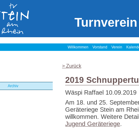
Turnverein
Willkommen
Vorstand
Verein
Kalend
> Zurück
2019 Schnuppertu
Archiv
Wäspi Raffael
10.09.2019
Am 18. und 25. September 
Geräteriege Stein am Rhein 
willkommen. Weitere Detai
Jugend Geräteriege
.