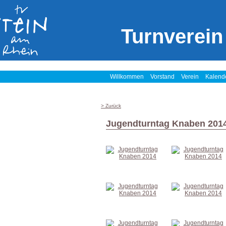
Turnverein
Willkommen
Vorstand
Verein
Kalend
> Zurück
Jugendturntag Knaben 201